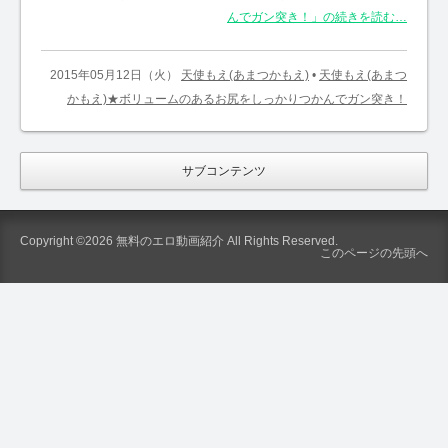
んでガン突き！」の続きを読む…
2015年05月12日（火）
天使もえ(あまつかもえ)
•
天使もえ(あまつ
かもえ)★ボリュームのあるお尻をしっかりつかんでガン突き！
サブコンテンツ
Copyright ©2026
無料のエロ動画紹介
All Rights Reserved.
このページの先頭へ